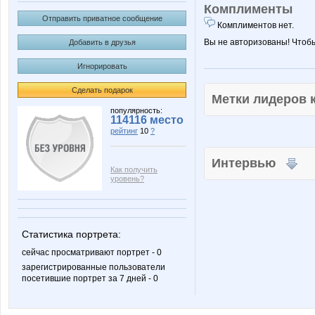
Комплименты
Отправить приватное сообщение
Комплиментов нет.
Вы не авторизованы! Чтоб
Добавить в друзья
Игнорировать
Сделать подарок
Метки лидеров
популярность:
114116 место
рейтинг
10
?
Интервью
Как получить
уровень?
Статистика портрета:
сейчас просматривают портрет - 0
зарегистрированные пользователи
посетившие портрет за 7 дней - 0