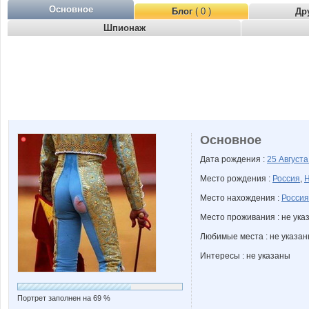
Основное
Блог
( 0 )
Др
Шпионаж
Основное
Дата рождения :
25 Август
Место рождения :
Россия
,
Н
Место нахождения :
Россия
Место проживания : не ука
Любимые места : не указа
Интересы : не указаны
Портрет заполнен на 69 %